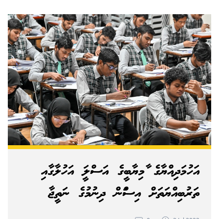
އަހުމަދިއްޔާގެ ކާމިޔާބީގެ އަސްލަކީ އަހުލާގާއި
ތަރުބިއްޔަތަށް އިސްކަން ދިނުމުގެ ނަތީޖާ