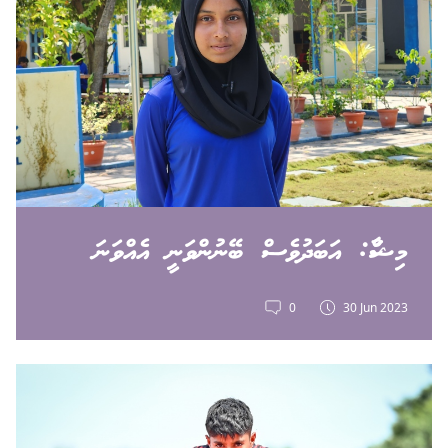
މިޝްކާ: އަބަދުވެސް ބޭނުންވަނީ އެއްވަނަ
0
30 Jun 2023