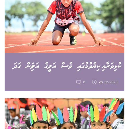
ކުޅިވަރާއި ކިޔެވުމުގައި ވެސް އަލީގެ އަލިކަން ގަދަ
6
28 Jun 2023