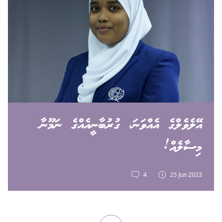
އޭލެވެލްގެ އެއްވަނަ، ގުރުބާނީއެއްގެ ނަމޫނާ
މިސާލެއް!
4
25 Jun 2023