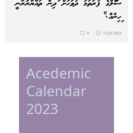
ސްކޫލްގެ ފުރަތަމަ ދުވަހަށް ކުދިން ތައްޔާރުކުރާނީ
ކިހިނެއް؟
0
15 Jul 2023
Acedemic
Calendar
2023