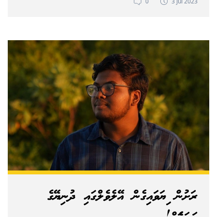
0
3 Jul 2023
ރަށުން ކިޔަވައިގެން އޭލެވެލްގައި ދުނިޔޭގެ