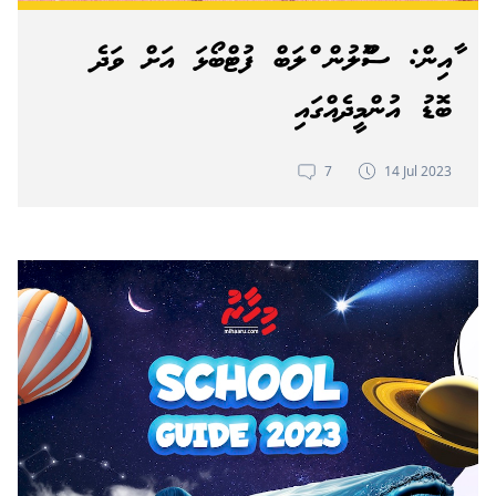
ކާއިން: ސްކޫލުން ކްލަބް ފުޓްބޯޅަ އަށް ވަދެ
ބޮޑު އުންމީދެއްގައި
7
14 Jul 2023