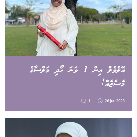
އޭލެވެލް އިން 1 ވަނަ ހޯދި މަލްސާގެ
މެސެޖެއް!
1
26 Jun 2023