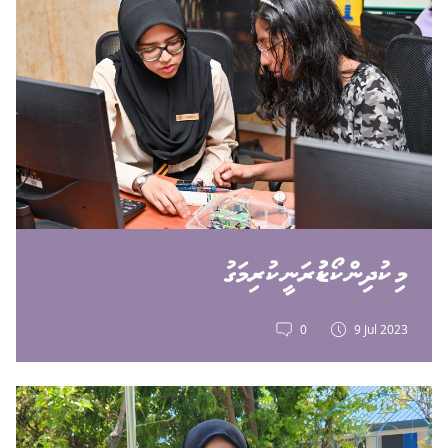
މި ކުދިން ކޯޑުކުރަނީ ކުރިމަގު
0
9 Jul 2023