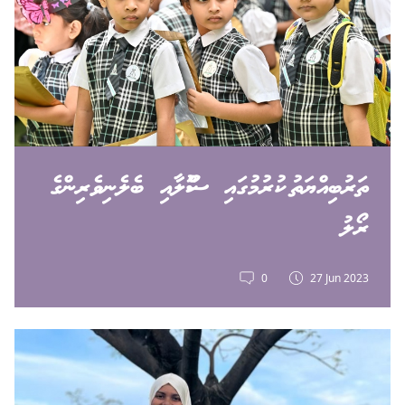
ތަރުބިއްޔަތު ކުރުމުގައި ސްކޫލާއި ބެލެނިވެރިންގެ
ރޯލު
0
27 Jun 2023