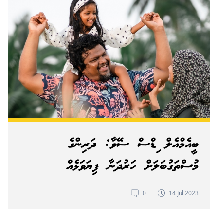
ބީއެމްއެލް ކިޑްސް ސޭވާ: ދަރިންގެ
މުސްތަގުބަލަށް ހަރުދަނާ ފިޔަވަޅެއް
0
14 Jul 2023