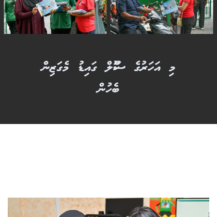
މި އަހަރުގެ ސްކޫލް ގައިޑު މެގަޒިން
ބެހުން