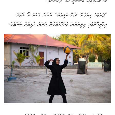
މަސައްކަތްތައް އަންނަނީ އޭގެ ފަހުންނެވެ.
"ފުރަތަމަ ކިޔެވުން. ދެން ކުޅިވަރު،" އަންނަ އަހަރު އޯ ލެވެލް
އިމްތިހާނުގައި އިށީންނަން ތައްޔާރުވަމުން އަންނަ ދަރިވަރު ބުންޏެވެ.