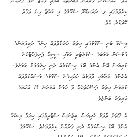
އެވެ. ހާއްސަކޮށް، ގުރުއާން މުބާރާތެއް ބޯމަތި ވެއްޖެ ނަމަ ގުރުއާން
ކިޔެވުމުގައި ފ. ދަރަނބޫދޫ ސްކޫލްގެ މި ކުއްޖާ ގިނަ ވަގުތު
ހޭދަކުރެ އެވެ.
މިޝްކާ ބުނީ ސްކޫލްގައި އިތުރު ހަރަކާތްތައް ހިންގާ ދަރިވަރުންގެ
ގުލްޝަން ކްލަބުގެ ސެކްރެޓަރީ ކަމާއި ސީނިއާ ޕްރިފެކްޓްކަން
ކުރިޔަސް އޭނާ އެންމެ ބޮޑު އިސްކަމެއް ދެނީ ކިޔެވުމަށް ކަމަށެވެ.
އެހެންވެ، ދުރާލައި ތާވަލެއް ހަދައިގެން ސްކޫލްގެ މަސައްކަތްތައް
ކުރުމުން އިތުރު ފަސޭހަތަކެއް ވާ ކަމަށް އުމުރުން 15 އަހަރުގެ
ދަރިވަރު ބުންޏެވެ.
އެ ގޮތަށް ތާވަލް ހެދިޔަސް، ބިޒްނަސް ސްޓްރީމްގައި ކިޔަވާ މިޝްކާ
އެންމެ ބޮޑު އިސްކަމެއް ދެނީ ގުރުއާން ކިޔެވުމަށެވެ. ސްކޫލުގެ