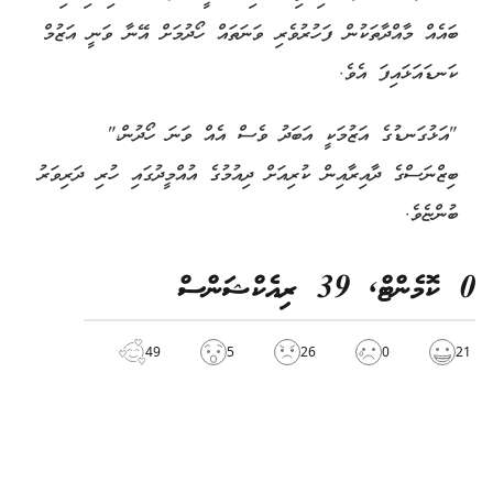
ބައެއް މާއްދާތަކުން ފަހުރުވެރި ވަނަތައް ހޯދުމަށް އޭނާ ވަނީ އަޒުމް
ކަނޑައަޅައިފަ އެވެ.
"އަޅުގަނޑުގެ އަޒުމަކީ އަބަދު ވެސް އެއް ވަނަ ހޯދުން،"
ބިޒްނަސްގެ ދާއިރާއިން ކުރިއަށް ދިއުމުގެ އުއްމީދުގައި ހުރި ދަރިވަރު
ބުންޏެވެ.
0 ކޮމެންޓް
, 39 ރިއެކްޝަންސް
49
5
26
0
21