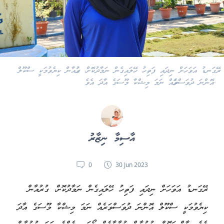
ރޭގަނޑު އަވަހަށް ނިދައި ފަތިހު ހޭލައިގެން ނަމާދުކޮށް، ގުރުއާން ކިޔެވުމަކީ ސްކޫލް
އޮންނަ ދުވަސްވަރެއް ނަމަ މިޝްކާ މޫސަގެ އާދަ އެވެ.
އާސިމާ ނިޒާރު
0
30 Jun 2023
ރޭގަނޑު އަވަހަށް ނިދައި ފަތިހު ހޭލައިގެން ނަމާދުކޮށް، ގުރުއާން
ކިޔެވުމަކީ ސްކޫލް އޮންނަ ދުވަސްވަރެއް ނަމަ މިޝްކާ މޫސަގެ އާދަ