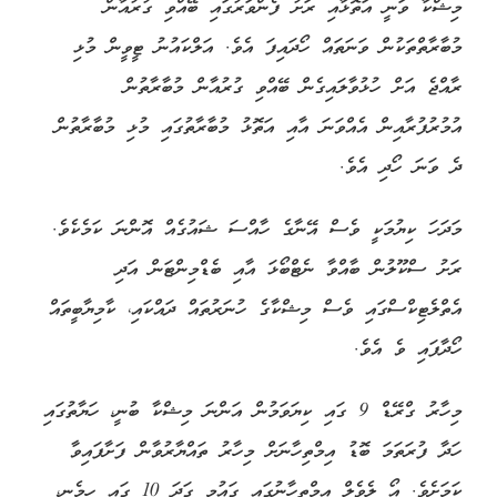
މިޝްކާ ވަނީ އަތޮޅާއި ރަށު ފެންވަރުގައި ބޭއްވި ގުރުއާން
މުބާރާތްތަކުން ވަނަތައް ހޯދައިފަ އެވެ. އަލްކައުނު ޓީވީން މުޅި
ރާއްޖެ އަށް ހުޅުވާލައިގެން ބޭއްވި ގުރުއާން މުބާރާތުން
އުމުރުފުރާއިން އެއްވަނަ އާއި އަތޮޅު މުބާރާތުގައި މުޅި މުބާރާތުން
ދެ ވަނަ ހޯދި އެވެ.
މަދަހަ ކިޔުމަކީ ވެސް އޭނާގެ ހާއްސަ ޝައުގެއް އޮންނަ ކަމެކެވެ.
ރަށު ސްކޫލުން ބާއްވާ ނެޓްބޯޅަ އާއި ބެޑްމިންޓަން އަދި
އެތްލެޓިކްސްގައި ވެސް މިޝްކާގެ ހުނަރުތައް ދައްކައި، ކާމިޔާބީތައް
ހޯދާފައި ވެ އެވެ.
މިހާރު ގްރޭޑް 9 ގައި ކިޔަވަމުން އަންނަ މިޝްކާ ބުނީ، ހަޔާތުގައި
ހަދާ ފުރަތަމަ ބޮޑު އިމްތިހާނަށް މިހާރު ތައްޔާރުވާން ފަށާފައިވާ
ކަމަށެވެ. އޯ ލެވެލް އިމްތިހާނުގައި ގައުމީ ގަދަ 10 ގައި ހިމެނި،