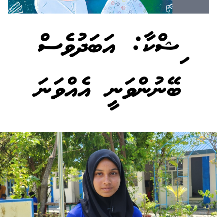
މިޝްކާ: އަބަދުވެސް
ބޭނުންވަނީ އެއްވަނަ